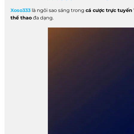
Xoso333
là ngôi sao sáng trong
cá cược trực tuyến
thể thao
đa dạng.