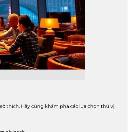
sở thích. Hãy cùng khám phá các lựa chọn thú vị!