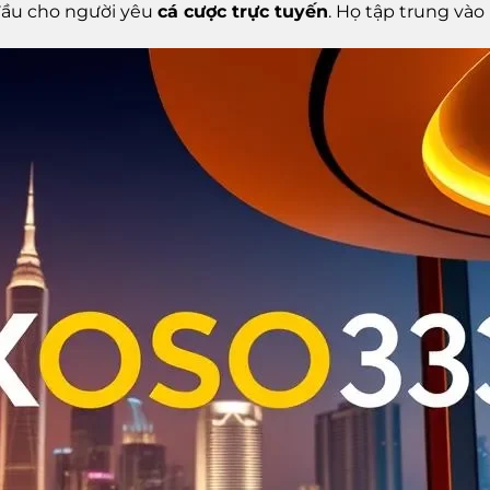
đầu cho người yêu
cá cược trực tuyến
. Họ tập trung vào