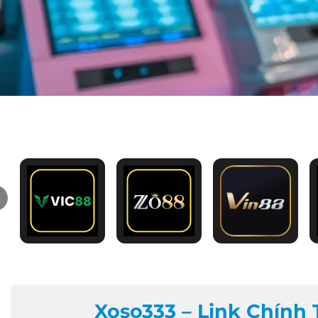
Xoso333 – Link Chính 