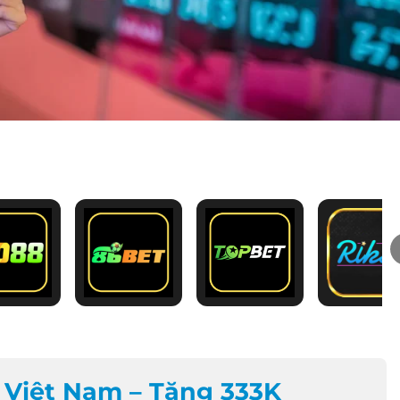
t Việt Nam – Tặng 333K