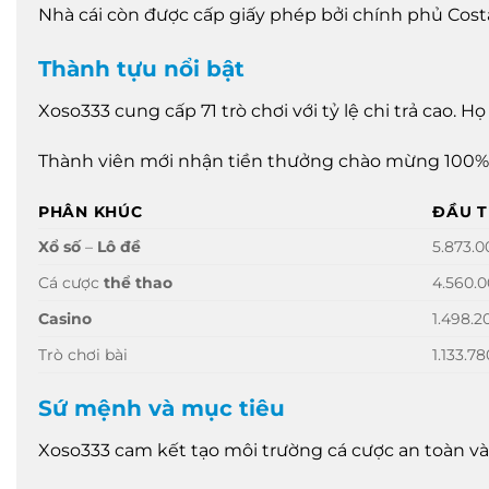
Nhà cái còn được cấp giấy phép bởi chính phủ Costa 
Thành tựu nổi bật
Xoso333 cung cấp 71 trò chơi với tỷ lệ chi trả cao. 
Thành viên mới nhận tiền thưởng chào mừng 100%.
PHÂN KHÚC
ĐẦU T
Xổ số
–
Lô đề
5.873.0
Cá cược
thể thao
4.560.
Casino
1.498.2
Trò chơi bài
1.133.7
Sứ mệnh và mục tiêu
Xoso333 cam kết tạo môi trường cá cược an toàn và