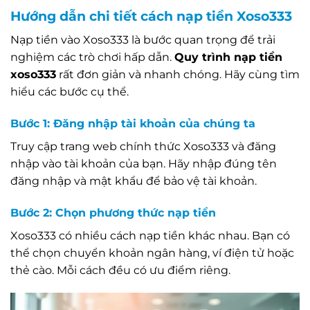
Hướng dẫn chi tiết cách nạp tiền Xoso333
Nạp tiền vào Xoso333 là bước quan trọng để trải
nghiệm các trò chơi hấp dẫn.
Quy trình nạp tiền
xoso333
rất đơn giản và nhanh chóng. Hãy cùng tìm
hiểu các bước cụ thể.
Bước 1: Đăng nhập tài khoản của chúng ta
Truy cập trang web chính thức Xoso333 và đăng
nhập vào tài khoản của bạn. Hãy nhập đúng tên
đăng nhập và mật khẩu để bảo vệ tài khoản.
Bước 2: Chọn phương thức nạp tiền
Xoso333 có nhiều cách nạp tiền khác nhau. Bạn có
thể chọn chuyển khoản ngân hàng, ví điện tử hoặc
thẻ cào. Mỗi cách đều có ưu điểm riêng.