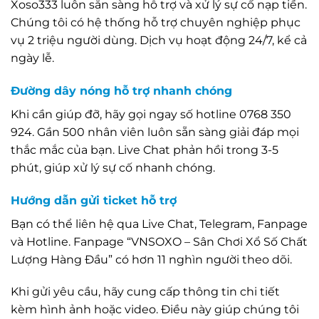
Xoso333 luôn sẵn sàng hỗ trợ và xử lý sự cố nạp tiền.
Chúng tôi có hệ thống hỗ trợ chuyên nghiệp phục
vụ 2 triệu người dùng. Dịch vụ hoạt động 24/7, kể cả
ngày lễ.
Đường dây nóng hỗ trợ nhanh chóng
Khi cần giúp đỡ, hãy gọi ngay số hotline 0768 350
924. Gần 500 nhân viên luôn sẵn sàng giải đáp mọi
thắc mắc của bạn. Live Chat phản hồi trong 3-5
phút, giúp xử lý sự cố nhanh chóng.
Hướng dẫn gửi ticket hỗ trợ
Bạn có thể liên hệ qua Live Chat, Telegram, Fanpage
và Hotline. Fanpage “VNSOXO – Sân Chơi Xổ Số Chất
Lượng Hàng Đầu” có hơn 11 nghìn người theo dõi.
Khi gửi yêu cầu, hãy cung cấp thông tin chi tiết
kèm hình ảnh hoặc video. Điều này giúp chúng tôi