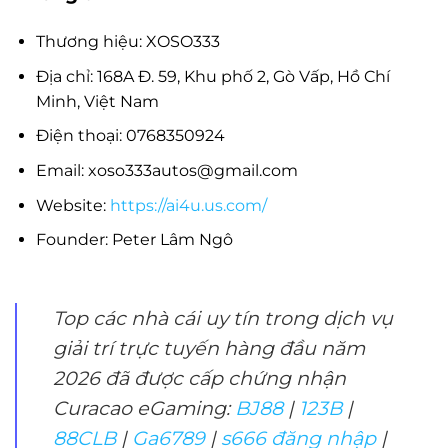
Thương hiệu: XOSO333
Địa chỉ: 168A Đ. 59, Khu phố 2, Gò Vấp, Hồ Chí
Minh, Việt Nam
Điện thoại: 0768350924
Email:
xoso333autos@gmail.com
Website:
https://ai4u.us.com/
Founder: Peter Lâm Ngô
Top các nhà cái uy tín trong dịch vụ
giải trí trực tuyến hàng đầu năm
2026 đã được cấp chứng nhận
Curacao eGaming:
BJ88
|
123B
|
88CLB
|
Ga6789
|
s666 đăng nhập
|