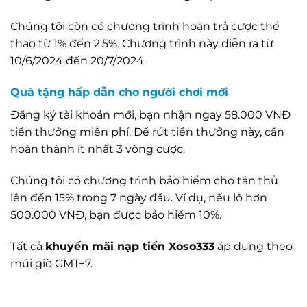
Chúng tôi còn có chương trình hoàn trả cược thể
thao từ 1% đến 2.5%. Chương trình này diễn ra từ
10/6/2024 đến 20/7/2024.
Quà tặng hấp dẫn cho người chơi mới
Đăng ký tài khoản mới, bạn nhận ngay 58.000 VNĐ
tiền thưởng miễn phí. Để rút tiền thưởng này, cần
hoàn thành ít nhất 3 vòng cược.
Chúng tôi có chương trình bảo hiểm cho tân thủ
lên đến 15% trong 7 ngày đầu. Ví dụ, nếu lỗ hơn
500.000 VNĐ, bạn được bảo hiểm 10%.
Tất cả
khuyến mãi nạp tiền Xoso333
áp dụng theo
múi giờ GMT+7.