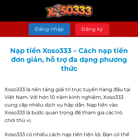
Chuyển
đến
nội
dung
Đăng nhập
Đăng ký
Nạp tiền Xoso333 – Cách nạp tiền
đơn giản, hỗ trợ đa dạng phương
thức
Xoso333 là nền tảng giải trí trực tuyến hàng đầu tại
Việt Nam. Với hơn 10 năm kinh nghiệm, Xoso333
cung cấp nhiều dịch vụ hấp dẫn. Nạp tiền vào
Xoso333 là bước quan trọng để tham gia các trò
chơi thú vị.
Xoso333 có nhiều cách nạp tiền tiện lợi. Bạn có thể