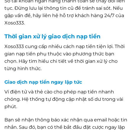
Số tài khoản ngân hàng thanh toán sẽ thay đổi liên
tục. Đừng lưu lại thông tin cũ để tránh sai sót. Nếu
gặp vấn đề, hãy liên hệ hỗ trợ khách hàng 24/7 của
Xoso333.
Thời gian xử lý giao dịch nạp tiền
Xoso333 cung cấp nhiều cách nạp tiền tiện lợi. Thời
gian nạp tiền phụ thuộc vào phương thức bạn
chọn. Hãy tìm hiểu chi tiết về thời gian xử lý cho
từng hình thức.
Giao dịch nạp tiền ngay lập tức
Ví điện tử và thẻ cào cho phép nạp tiền nhanh
chóng. Hệ thống tự động cập nhật số dư trong vài
phút.
Bạn sẽ nhận thông báo xác nhận qua email hoặc tin
nhắn. Sau đó, bạn có thể bắt đầu đặt cược ngay lập